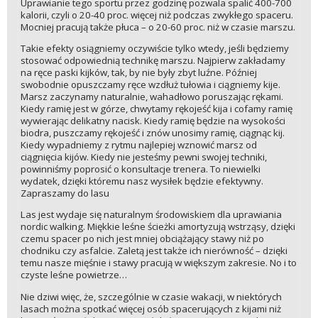
Uprawianie tego sportu przez godzinę pozwala spalić 400-700
kalorii, czyli o 20-40 proc. więcej niż podczas zwykłego spaceru.
Mocniej pracują także płuca – o 20-60 proc. niż w czasie marszu.
Takie efekty osiągniemy oczywiście tylko wtedy, jeśli będziemy
stosować odpowiednią technikę marszu. Najpierw zakładamy
na ręce paski kijków, tak, by nie były zbyt luźne. Później
swobodnie opuszczamy ręce wzdłuż tułowia i ciągniemy kije.
Marsz zaczynamy naturalnie, wahadłowo poruszając rękami.
Kiedy ramię jest w górze, chwytamy rękojeść kija i cofamy ramię
wywierając delikatny nacisk. Kiedy ramię będzie na wysokości
biodra, puszczamy rękojeść i znów unosimy ramię, ciągnąc kij.
Kiedy wypadniemy z rytmu najlepiej wznowić marsz od
ciągnięcia kijów. Kiedy nie jesteśmy pewni swojej techniki,
powinniśmy poprosić o konsultacje trenera. To niewielki
wydatek, dzięki któremu nasz wysiłek będzie efektywny.
Zapraszamy do lasu
Las jest wydaje się naturalnym środowiskiem dla uprawiania
nordic walking. Miękkie leśne ścieżki amortyzują wstrząsy, dzięki
czemu spacer po nich jest mniej obciążający stawy niż po
chodniku czy asfalcie. Zaletą jest także ich nierówność – dzięki
temu nasze mięśnie i stawy pracują w większym zakresie. No i to
czyste leśne powietrze…
Nie dziwi więc, że, szczególnie w czasie wakacji, w niektórych
lasach można spotkać więcej osób spacerujących z kijami niż