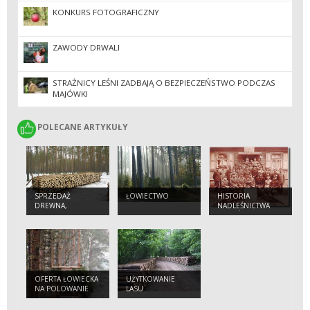
KONKURS FOTOGRAFICZNY
ZAWODY DRWALI
STRAŻNICY LEŚNI ZADBAJĄ O BEZPIECZEŃSTWO PODCZAS
MAJÓWKI
POLECANE ARTYKUŁY
POLECANE ARTYKUŁY
SPRZEDAŻ
ŁOWIECTWO
HISTORIA
DREWNA,
NADLEŚNICTWA
SADZONEK I INNE
OSTRÓW
MAZOWIECKA
OFERTA ŁOWIECKA
UŻYTKOWANIE
NA POLOWANIE
LASU