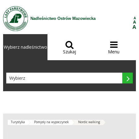
Przejdź do treści
A
Nadleśnictwo Ostrów Mazowiecka
A
A


Wybierz nadleśnictwo
Szukaj
Menu

Turystyka
Pomysły na wypoczynek
Nordic walking