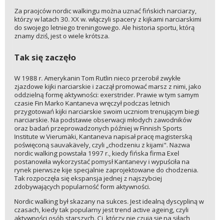
Za praojców nordic walkingu można uznać fińskich narciarzy,
którzy w latach 30. XX w. włączyli spacery z kijkami narciarskimi
do swojego letniego treningowego. Ale historia sportu, którą
znamy dziś, jest o wiele krótsza.
Tak się zaczęło
W 1988 r. Amerykanin Tom Rutlin nieco przerobił zwykłe
zjazdowe kijki narciarskie i zaczął promować marsz z nimi, jako
oddzielną formę aktywności: exerstrider. Prawie w tym samym
czasie Fin Marko Kantaneva wręczył podczas letnich
przygotowań kijki narciarskie swoim uczniom trenującym biegi
narciarskie. Na podstawie obserwacji młodych zawodników
oraz badań przeprowadzonych później w Finnish Sports
Institute w Vierumäki, Kantaneva napisał pracę magisterską
poświęconą sauvakävely, czyli „chodzeniu z kijami". Nazwa
nordic walking powstała 1997 r., kiedy fińska firma Exel
postanowiła wykorzystać pomysł Kantanevy i wypuściła na
rynek pierwsze kije specjalnie zaprojektowane do chodzenia.
Tak rozpoczęła się ekspansja jednej z najszybciej
zdobywających popularność form aktywności.
Nordic walking był skazany na sukces. Jest idealną dyscypliną w
czasach, kiedy tak popularny jest trend active ageing, czyli
aktywności osób starszych. Ci, którzy nie czują się na siłach,