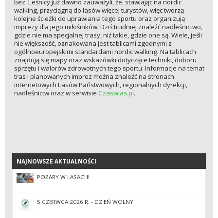
bez. Leśnicy już dawno zauważyli, że, stawiając na nordic
walking, przyciągną do lasów więcej turystów, więc tworzą
kolejne ścieżki do uprawiania tego sportu oraz organizują
imprezy dla jego miłośników. Dziś trudniej znaleźć nadleśnictwo,
gdzie nie ma specjalnej trasy, niż takie, gdzie one są. Wiele, jeśli
nie większość, oznakowana jest tablicami zgodnymi z
ogólnoeuropejskimi standardami nordic walking. Na tablicach
znajdują się mapy oraz wskazówki dotyczące techniki, doboru
sprzętu i walorów zdrowotnych tego sportu. Informacje na temat
tras i planowanych imprez można znaleźć na stronach
internetowych Lasów Państwowych, regionalnych dyrekcji,
nadleśnictw oraz w serwisie
Czaswlas.pl
.
NAJNOWSZE AKTUALNOŚCI
NAJNOWSZE AKTUALNOŚCI
POŻARY W LASACH!
5 CZERWCA 2026 R. - DZIEŃ WOLNY