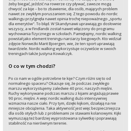
żeby biegać, jeździć na rowerze czy pływać, zawsze mogą
chwycić za kije – bo to zbawienie, dla osób, mających problem
nawet ze zwykłym poruszaniem się. Z tego powodu do nordic
walkingu przylgnęła nawet opinia trochę niepoważnego „sportu
dla emerytów". To błąd. W Skandynawii uprawiają go dosłownie
wszyscy, a w Findlandii został nawet włączony do programu
wychowania fizycznego w szkołach. Pamiętajmy, nordic walking
powstał jako element treningu narciarzy biegowych. Kto widział
zdjęcie Norweżki Marit Bjoergen, wie, że ten sport uprawiają
twardziele. Nordic walking wykorzystuje oczywiście w swoich
treningach także Justyna Kowalczyk.
O co w tym chodzi?
Po co nam w ogóle potrzebne te kije? Czym różni się to od
normalnego spaceru? Okazuje się, że podczas zwykłego
marszu wykorzystujemy zaledwie 40 proc. naszych mięśni.
Ruchy wykonywane podczas marszu z kijami angażują prawie
90 proc. mięśni. A więc nordic walking dużo intensywniej
wzmacnia nasze ciało. Przy tym, dzięki kijkom, działają na nie
mniejsze obciążenia. Taka aktywność jest więc bezpieczniejsza
dla osób otyłych lub z problemami ze stawami kolanowymi. Kijki
wymuszają też bardziej wyprostowana sylwetkę i poprawiają
stabilność na nierównym terenie.